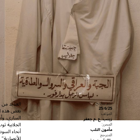
العديد من م
نُشر بتاريخ
25/6/25
بعض هذه الأ
المؤلف:
الساري، وأيض
زينب .ع .م جعفر
المحرر:
مأمون التلب
أنحاء السود
المترجم:
الأنصارية" 