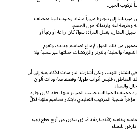
وريتانيا إلى نيجيريا مروراً بتشاد وجنوب ليبيا بمختلف
وطريقة لفِّه وارتدائه حول الجسم.
 المثال، بعمل المرأة؛ سواءً كان زراعة أو رعياً أو
صممون من تلك الدول لإبداع تصاميم جديدة، وتقوم
لنعومة والمليئة بالترتر والزركشات جعلتها غير عملية ولا
في انتشار التوب، ولكن أشارت الدراسات الأكاديمية إلى أن
ز تلك المناطق؛ فلبس أثواب طويلة وفضفاضة وذات ألوان
ال والنساء.
ود مختلف الحيوانات حسب المتوفر منها، فقد تكون جلود
مؤخراً شعبية المركوب التقليدي بابتكار تصاميم ملوّنة لكلٍّ
امية وخلفية (
الأنصارية
). 2. زي يتكون من أربع قطع (جبة
ارفور للنساء