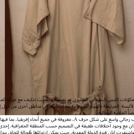
كوّنات اللبس السوداني التقليدي تم تصميمها بحيث تتكيف مع حرارة المناخ
لبسة المرتبطة بالهوية السودانية يتم ارتداؤها في مناطق أخرى من دول إفر
اً الجلابية الرجالية.
الجلابية ثوب رجالي واسع على شكل حرف A، معروفة في جميع أنحا
ان مع وجود اختلافات طفيفة في التصميم حسب المنطقة الجغرافية. إحدى الت
واشتهرت إبان فترة الدولة المهدية، حيث يمكن ارتداؤها بعُجالة للحاق بن