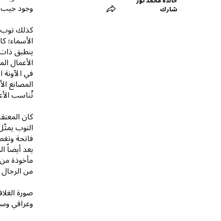
خالدة محمد نور
وجود جيب في كل
شارك
كذلك توب ال
الأسماء؛ كا
ينطبق ذات ا
الأعمال المن
في الآونة 
المصانع الأ
تُناسب الأع
كان المعتقد
التوب يمثّل
فاتحة وتغطي
يعد أيضاً 
مأخوذة من ا
من الرجال و
صورة الغل
وعراقي وسروال وطاقية). 3. ملا