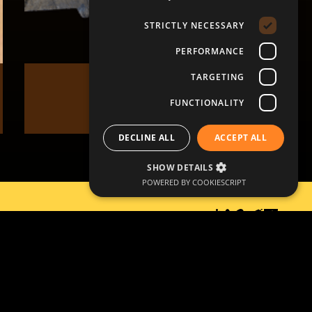
STRICTLY NECESSARY
PERFORMANCE
TARGETING
التشابه في الإختلاف
لوح ودواية
FUNCTIONALITY
إقرأ المزيد
DECLINE ALL
ACCEPT ALL
SHOW DETAILS
POWERED BY COOKIESCRIPT
العودة إلى الموقع الرئيسي
سياسة ملفات الارتباط
سياسة الخصوصية
©
Copyright SSLH 2024