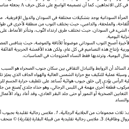
ى الاتجاهين، كما أن تصميمه الواسع على شكل حرف A يجعله مناسباً لركوب الخيل.
مرأة السودانية يوجد بتشكيلات مختلفة في السودان والدول الإفريقية، من م
لّلفاحة، والملحفة، والدامبي، حيث يختلف التوب من منطقة لأخرى في طوله 
لشيء في السودان، حيث تختلف طرق ارتداء التُوب، وتتأثر الأنماط، على سبيل
زلية اليومية.
الأخيرة أصبح التوب السوداني موضوعاً للأناقة والموضة، حيث يتنافس الم
وربية بإنتاج هذه التصاميم في كل عام، ولكن هذه الأقمشة الحريرية الفائقة ا
مال اليومية، وترتديها فقط النساء المتزوجات في المناسبات.
 السائد أن الروابط والتبادل الثقافي بين سكان جنوب الصحراء هو السبب 
 وسيلة عملية للتكيف مع حرارة الشمس العالية والهواء الجاف الذي يميّ
ة الرأس يؤدي إلى خلق جيوب هوائية تُساعد على تلطيف حرارة الجسم للرج
المركوب قطعة أخرى مهمة في اللبس الرجالي، وهو حذاء جلدي يُصنع من جل
لثعابين الصخرية أو النمور أو حتى جلد البقر العادي، وقد أعاد رواد الأعمال 
النساء.
اف: ثلاث مجموعات من
الجلابية الرجالية، 1.
ملابس رجالية تقليدية بجيوب أم
بس رجالية تقليدية من قبيلة البقارة (
بقارية
) © متحف د