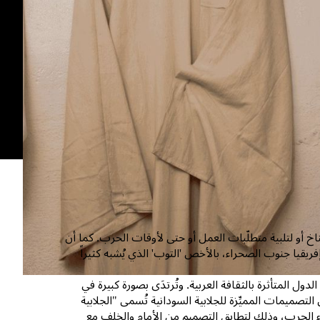
 أو لتلبية متطلّبات العمل أو حتى لأوقات الحرب. كما أن
يقيا جنوب الصحراء، بالأخص 'التوب' الذي يُشبه كثيراً
ء إفريقيا، بما فيها الدول المتأثرة بالثقافة العربية. وتُرتدَى بصورة كبيرة في
صميمات المميِّزة للجلابية السودانية تُسمى "الجلابية
داء الحرب، وذلك لتطابق التصميم من الأمام والخلف مع