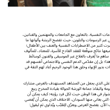
ات النفسية، بالتعاون مع الجامعات والمهتمين والفنانين،
 عبر الرسومات والتلوين، حيث تفضح الريشة وألوانها ما
رت كثير من الاضطرابات النفسية والعنف بين الأطفال؛
يعها نتائج متوقّعة للفقد الفادح للأسرة، للمعتاد، للمألوف
ا ساهم ما يُعرف بالعلاج عبر الموسيقى والفنون كوسائط
هذا؛ بل إن مقدّمي الدعم النفسي والاجتماعي أنفسهم قد
 بدور الإيواء وخلق هذا الوجود الرحيم أعاد لهم الثقة في
تفاعلي الذي يجعل من المشاهد المستهدف بالعرض مشارك
 والبقاء: جماعة الورشة الجوالة بقيادة المخرج ربيع
شوار في هذا الوطن حيث لكل فرد رؤيته؛ كيف يمكن أن
لتي يعاني منها السودان، الاختلاف الذي يمكن أن يُفضي
. يفضح العرض ويعرِّي ليُطَبِّب ويُداوي ثم ليقول: