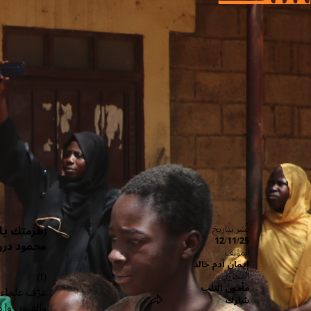
(هَزَمتك ي
نُشر بتاريخ
12/11/25
محمود در
المؤلف:
إيمان آدم خالد
(١)
المحرر:
مأمون التلب
عرّف علماء 
شارك
والفنون وا