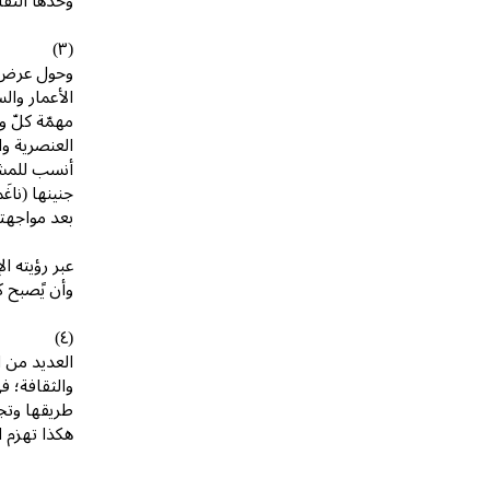
وحدها الثقا
(٣)
وحول عرض ا
الأعمار وال
مهمّة كلّ و
العنصرية وا
أنسب للمشوا
جنينها (ناغ
بعد مواجهت
عبر رؤيته ا
وأن يًصبح ك
(٤)
العديد من ا
والثقافة؛ ف
طريقها وتجد
هكذا تهزم ا