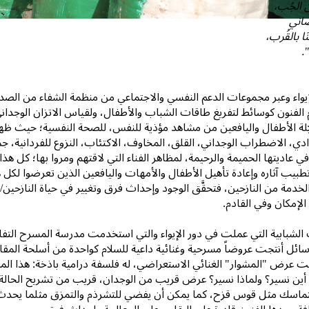
ن الجُب،
غصاني
َا بالقُرب،
.
يواء وعبر مجموعات الدعم النفسي والاجتماعي من منظمة الشفاء من الصدم
الفنون كوسائط لتفريغ طاقات الشباب والأطفال، ولقياس الاتزان الوجداني
يّلة الأطفال واليافعين من مشاهد مؤذية للنفس، للصحة النفسية؛ حيث ظه
إرادي، الاضطراب الوجداني، القلق، المخاوف، الاكتئاب، النزوع للفردانية، جم
في عاديتها الحميمة والرحيمة، لمظاهر الفناء التي لاقتهم ومروا بها؛ كل هذ
طبيب آثاره وإعادة تأهيل الأطفال والأمهات واليافعين الذين تعرضوا لكل 
لخدمة من النازحين، فتحقَّق الوجود وإحداث فرق وتغيير في حياة النازحين/ات
لإمكان وفي القادم.
الشبابية التي عملت في دور الإيواء والتي استخدمت مدرسة المسرح ال
ائل أنتجت عروضاً مسرحية وغنائية داعية للسلام كواحدة من أسلحة المقاومة
 عرض "المشوار" الغنائي الاستعراضي، له فلسفة درامية باذخة: هذا الم
 أين نسير؟ ولماذا نسير؟ عرض قريب من الوجدان، قريب من تشريح الحالة ا
تماسك مثل قوس قزح، كما يمكن أن يفضي للتشرذم والتمزق مثلما يحدث الآن