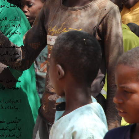
الإنسان موس
أتلَفَت الح
طُرقاً للإش
وتخوين الآ
ساهمت الفنو
المدن التي 
والغناء واست
في ترتيب ال
عدد من المب
البيوت) وإش
العروض الم
، وكذلك لأج
"عَلَّمَني 
يا أُمّي كي
أن أشدو ألح