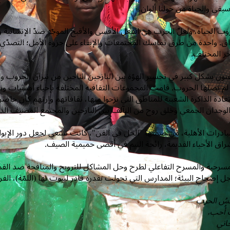
يقى والحياة من حولنا ألوان.
روب الحياة، ولعلّ الحرب هي الفعل الأقسى والأقبح الموجّه ضدّ الإنسانية و
راق. واحدة من طرق تماسك المجتمعات والإبقاء على جزوة الأمل؛ التصدّي
خر المختلف.
ن بشكل كبير في تجسير الهوّة بين النازحين الناجين من نيران الحروب و
لم تصلها الحروب. قامت المجموعات الثقافية المختلفة بإحياء أمسيات ونهار
عادة الذاكرة الشعبية للمناطق التي نزحوا منها، ثقافاتهم وإرثهم كان حاضراً م
وجدان الجمعي وخلق روح من التآلف بين النازحين والمجتمع المضيف الذي ش
ادرات الأهلية، من ضمنها "الحل في الفن"، كانت تسعى لجعل دور الإيواء أكثر 
راق الأحياء القديمة، رائحة النيم في أقصى حميمية الصيف.
سرحية والمسرح التفاعلي لطرح وحل المشاكل للترويح والمنافحة ضد القمع 
ل إصحاح البيئة؛ المدارس التي تحولت بقدرة قادر لبيوت بها (اللمّة)، الف
طقسُ الحرب
ف أُحب،
اني