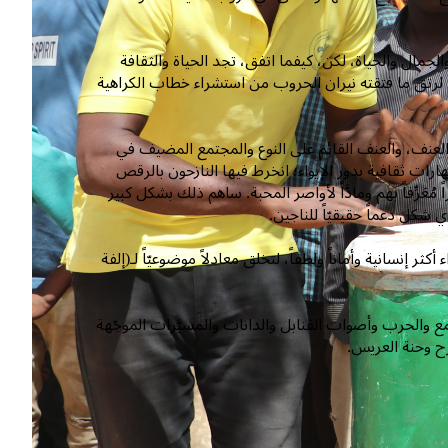
الجمال والحياة، لكن، كيفما اتفق، تجد الحياة والثقافة
 لرتق ما فتقته نيران الحروب من استشراء خطاب الكراهية
العنف، والعنف القائم على النوع والمجتمع المضيف في
ات ثقافية بدور الإيواء؛ انخرط فيها النازحون بالرقص
ُعَرِّفاً بهم ومادَّاً لأواصر المحبة. ساهم ذلك بشكل كبير
كل دعماً حقيقيّاً للناجين.
إنسانية وأماناً ولطفاً، لتخلق معادلاً موضوعيّاً لـ(إلفة
والحرب وأصوات القنابل والدانات والمسيَّرات الموجّهة
رح وحنة العريس.