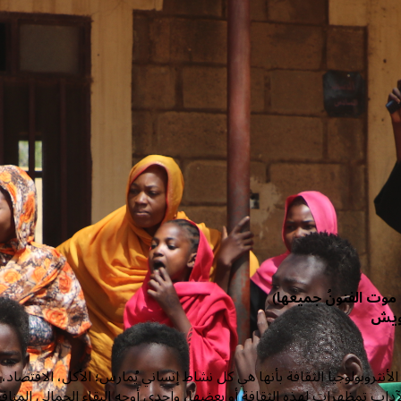
ا موت الفنونُ جميعها)
ويش
الأنثروبولوجيا الثقافة بأنها هي كل نشاط إنساني يُمارس؛ الأكل، الاقتص
لآداب تمظهرات لهذه الثقافة أو بعضها، وإحدى أوجه البقاء الجمالي المن