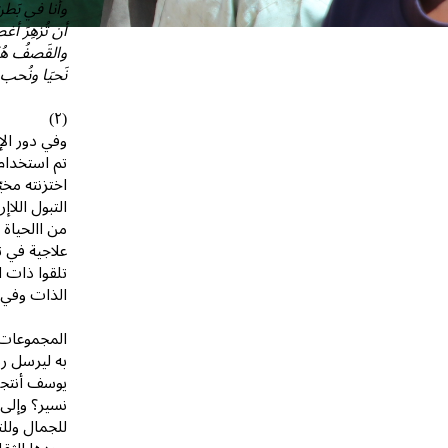
وأنا في بَط
أن تُزهِرَ أ
والقَصفُ هُن
نَحيَا ونُحب"
(٢)
وفي دور الإ
تم استخدام 
اختزنته مخ
التبول اللا
من االحياة 
علاجية في ت
تلقوا ذات ا
الذات وفي ا
المجموعات 
به ليرسل رس
يوسف أنتجت
نسير؟ وإلى
للجمال ولل