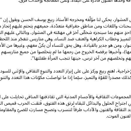
فة وحدها الفنون قادرة على البقاء، وعلى المعالجة وإحداث فرق.
لمشوار، يحكي لنا مؤلّفه ومخرجه الأستاذ ربيع يوسف الحسن ويقول إن "ا
سحنات واللغات ومن مناطق جغرافية متعدّدة، جميعهم يتحتم عليهم إنجاز مشوا
احدٍ منهم بما سينجزه شخصٌ آخرَ في مهمّته في المشوار، وبالتالي عليهم
لتمييز وخطاب الكراهية والعنف ضد النساء، وهي متاريس تتفجّر منذ اللحظة
ر، ومن هو جدير بالقيادة، وهل يحق للنساء أن يكنّ معهم، وغيرها من الأس
َمها)، وأخبرها برفضه الخروج من رحمها ما لم يتخلصوا من جميع متاريسهم ال
هم وتخلصهم من آخر ترس، حينها تنجب المرأة طفلتها”.
لإخراجية، اهتم ربيع وركز على على إبراز التعدد والتنوع الثقافي والإثني للس
ذلك مصدراً للقوّة والتميز، سيّما إذا ما تواصلت مكوّنات هذا التعدد والت
لمجموعات الثقافية والأجسام المدنية التي تقاذفتها المنافي تحايلت على
ي اجتراح الحلول والبدائل للبقاء لرتق هذه الفتوق، فَتقت الحرب قميص البل
 الثقافة والفنون والآداب طرقاً لتنسرب وتصبح مساربَ للضيّ والمقاومة ل
لفنون الموت.