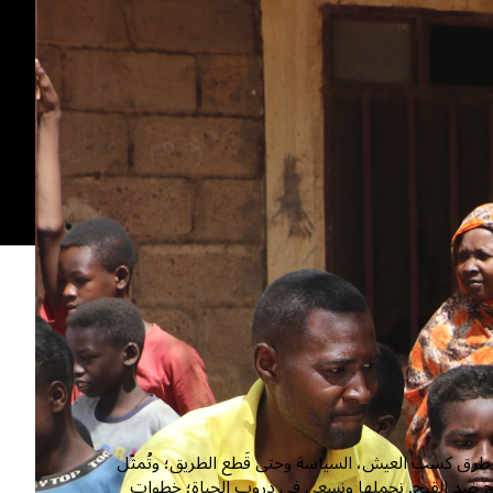
اد، طرق كسب العيش، السياسة وحتى قَطع الطريق؛ وتُمثّل
افح ضد القبح. نحملها ونسعى في دروب الحياة؛ خطوات