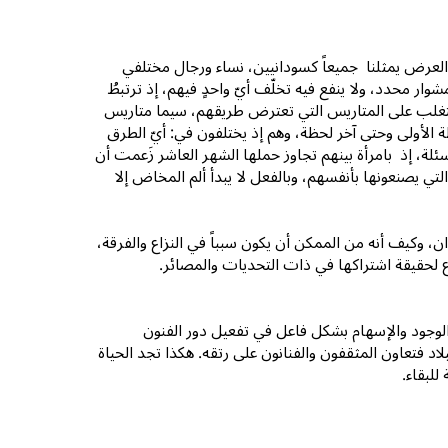
لعرض يمثلنا جميعاً كسودانيين، نساء ورجال مختلفي
ر محدد، ولا ينفع فيه تخلّف أيّ واحدٍ فيهم، إذ ترتبطُ
 التغلب على المتاريس التي تعترض طريقهم، سيما متاريس
 الأولى وحتى آخر لحظة، وهم إذ يختلفون في: أيّ الطرق
ئلة، إذ بامرأة بينهم تجاوز حملها الشهر العاشر زَعمت أن
تي يصنعونها بأنفسهم، وبالفعل لا يبدأ ألم المخاض إلا
ودان، وكيف أنه من الممكن أن يكون سبباً في النزاع والفرقة،
نوع لحقيقة اشتراكها في ذات التحديات والمصائر.
 الوجود والإسهام بشكل فاعل في تفعيل دور الفنون
اد فتعاون المثقفون والفنانون على رتقه. هكذا تجد الحياة
لبقاء.