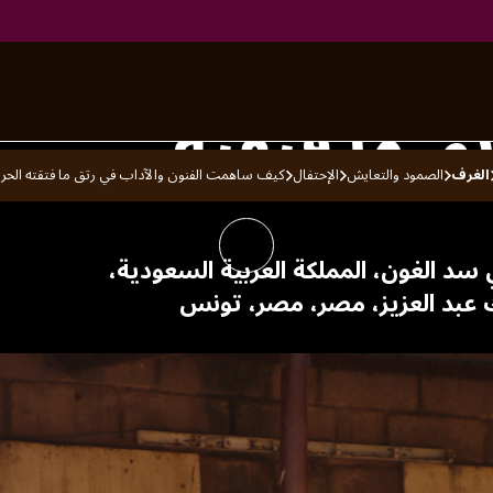
الفنون
تق ما فتقته
الغرف
الصمود والتعايش
الإحتفال
كيف ساهمت الفنون والآداب في رتق ما فتقته الح
 سد الغون، المملكة العربية السعودية،
ك عبد العزيز، مصر، مصر، تونس