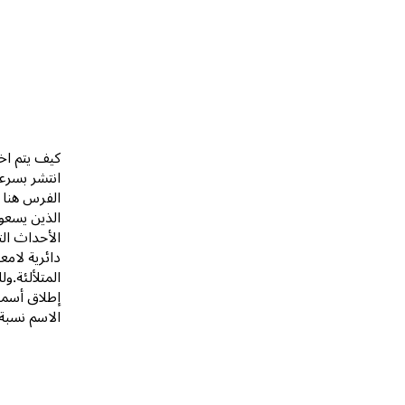
كيف يتم اخت
انتشر بسرع
الفرس هنا ه
الذين يسعون
الأحداث الت
دائرية لامع
المتلألئة.و
إطلاق أسماء
الاسم نسبة