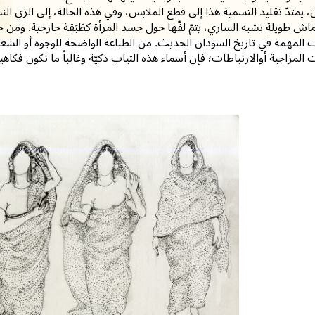
 يمتدّ تقليد التسمية هذا إلى قطع الملابس، وفي هذه الحالة، إلى الزي ال
ش طويلة تشبه الساري، يتمّ لفّها حول جسد المرأة كطَبَقة خارجية. ومن 
المهمة في تاريخ السودان الحديث. من الطباعة الواضحة للوجوه أو الشعار
ت المزاجية أوالارتباطات؛ فإن أسماء هذه التياب ذكيّة وغالباً ما تكون فكاهية