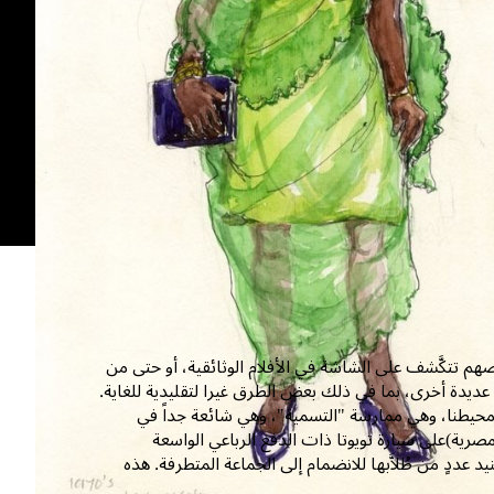
م تتكَّشف على الشاشة في الأفلام الوثائقية، أو حتى من
 عديدة أخرى، بما في ذلك بعض الطرق غيرا لتقليدية للغاية.
حيطنا، وهي ممارسة "التسمية"، وهي شائعة جداً في
صرية)على سيارة تويوتا ذات الدفع الرباعي الواسعة
ددٍ من طُلاَّبها للانضمام إلى الجماعة المتطرفة. هذه