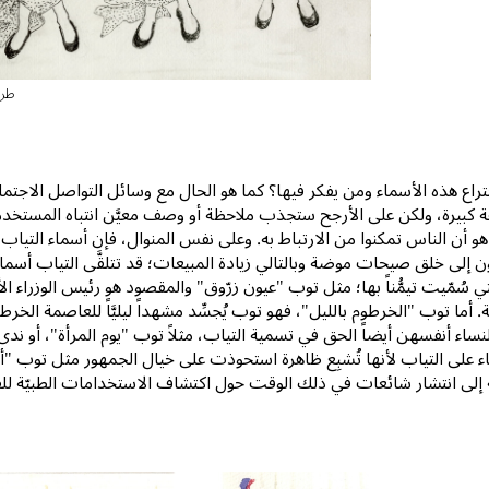
طري
راع هذه الأسماء ومن يفكر فيها؟ كما هو الحال مع وسائل التواصل الاجت
ة كبيرة، ولكن على الأرجح ستجذب ملاحظة أو وصف معيَّن انتباه المستخد
و أن الناس تمكنوا من الارتباط به. وعلى نفس المنوال، فإن أسماء التياب،
 إلى خلق صيحات موضة وبالتالي زيادة المبيعات؛ قد تتلقَّى التياب أسما
ي سُمّيت تيمُّناً بها؛ مثل توب "عيون زرّوق" والمقصود هو رئيس الوزراء ال
ة. أما توب "الخرطوم بالليل"، فهو توب يُجسِّد مشهداً ليليَّاً للعاصمة الخر
للنساء أنفسهن أيضاً الحق في تسمية التياب، مثلاً توب "يوم المرأة"، أو ندى
 على التياب لأنها تُشبِع ظاهرة استحوذت على خيال الجمهور مثل توب "أب
 إلى انتشار شائعات في ذلك الوقت حول اكتشاف الاستخدامات الطبيّة للق