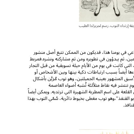
قة إرتداء التوب، رسم لجريزلدا الطيب
ماعي في يومنا هذا، قديكون من الممكن تتبع أصل منشور
مين، ثم يبدؤون في تطويره ومن ثم مشاركته ونشره.فمربط
 التي كانت في يوم من الأيام حيلة تسويقية من قبل التجار
ءها أيضاً بسبب ارتباطات ذكية بينها وبين الأشخاص أو
أسبق المشهور بعينيه الجميلتين، وهو توب مُزيَّن بأشكال
طوم تنتشر فيه نقاط متلألئة تُشبه أضواء العاصمة
 القلعة على اسم المطربة الشهيرة التي ترتديه. ويمكن أيضاً
و القنفذ"،وهو توب مغطى بخيوط دائرية، سُمّي التوب بهذا
نافذ.