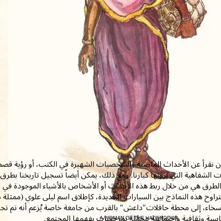
أن نقرأ عن الأحداث الماضية والشخصيات الشهيرة في الكتب، أو رؤية قصصه
ات الشفاهية التي يرويها كبارنا. ومع ذلك، يمكن أيضاً تسجيل تاريخنا بطرق
لطرق هي من خلال ربط هذه الأحداث أو الأشخاص بالأشياء الموجودة في م
راوح هذه النماذج بين السيارات الجديدة، كإطلاق اسم ليلى علوي (ممثلة م
سخاء، إلى محطة حافلات"داعش" بالقرب من جامعة خاصة يُزعم أنه تم تجنيد ع
سية وثقافية واجتماعية محمَّلة بمرجعيات يفهمها المجتمع.