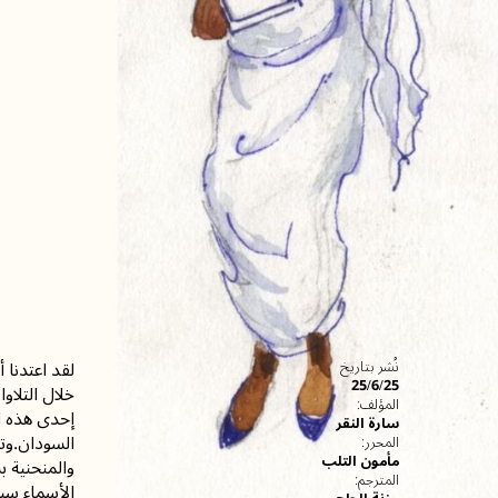
لقد اعتدنا 
نُشر بتاريخ
25/6/25
خلال التلاو
المؤلف:
إحدى هذه ا
سارة النقر
السودان.وتت
المحرر:
مأمون التلب
والمنحنية ب
المترجم:
الأسماء سيا