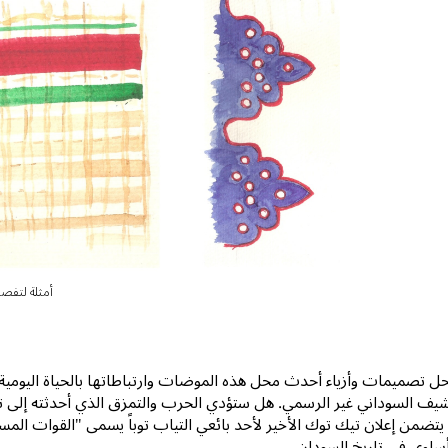
أمثلة لتفص
تحل تصميمات وأزياء أحدث محل هذه الموضات وارتباطاتها بالحياة اليومي
شيف السوداني غير الرسمي. هل ستؤدي الحرب والتمزق الذي أحدثته إلى تع
تضمن إعلان تيك توك الأخير لأحد بائعي التياب توباً يسمى "القوات المسلح
ساوي في تاريخ السودان.