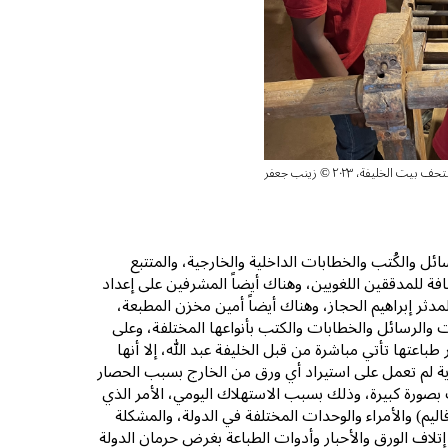
 الخليفة، ٢٠٢٣ © زينب جعفر
لعديد من الرسائل والكُتب والخطابات الداخلية والخارجية، والمتتبع
افة للمدققين اللغويين، وهناك أيضاً المشرفين على إعداد
دثر إبراهيم الحجاز، وهناك أيضاً أمين مخزن المطبعة،
والرسائل والخطابات والكتب بأنواعها المختلفة، وعلى
اعتها تأتي مباشرة من قبل الخليفة عبد الله، إلا أنها
ية لم تعمل على استيراد أي ورق من الخارج بسبب الحصار
 بصورة كبيرة، وذلك بسبب الاستهلاك اليومي، الأمر الذي
يم) والأمراء والوحدات المختلفة في الدولة، والمشكلة
تلاف الورق والأحبار وأدوات الطباعة بغرض حرمان الدولة