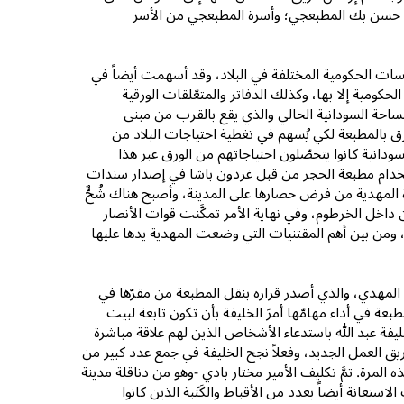
نه حسن بك المطبعجي؛ وأسرة المطبعجي من الأسر
سات الحكومية المختلفة في البلاد، وقد أسهمت أيضاً في
حكومية إلا بها، وكذلك الدفاتر والمتعّلقات الورقية
ساحة السودانية الحالي والذي يقع بالقرب من مبنى
ق بالمطبعة لكي يُسهم في تغطية احتياجات البلاد من
دانية كانوا يتحصّلون احتياجاتهم من الورق عبر هذا
ستخدام مطبعة الحجر من قبل غردون باشا في إصدار سندات
لك عندما تمكَّنت قوات الثورة المهدية من فرض حصارها على المدينة، وأصبح هناك شُحٌّ
داخل الخرطوم، وفي نهاية الأمر تمكَّنت قوات الأنصار
دة الإمام محمد أحمد المهدي من بسط سيطرتها على الخرطوم في ٢٦ يناير ١٨٨٥م، ومن بين أهم المقتنيات التي وضعت المهدية يدها عليها
م المهدي، والذي أصدر قراره بنقل المطبعة من مقرّها في
بعة في أداء مهامّها أمرَ الخليفة بأن تكون تابعة لبيت
يفة عبد الله باستدعاء الأشخاص الذين لهم علاقة مباشرة
يق العمل الجديد، وفعلاً نجح الخليفة في جمع عدد كبير من
مرة. تمَّ تكليف الأمير مختار بادي -وهو من دناقلة مدينة
تعانة أيضاً بعدد من الأقباط والكَتَبة الذين كانوا