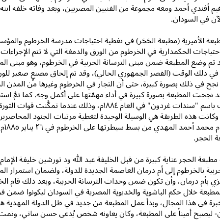
هيم أفندي أحمد ومعه مجموعة من الفنيين المصريين، وبعد وفاته خلفه اب
آن في السودان.
عة الأميرية (مطبعة الحَجَر) في تغطية احتياجات مدرسة الخرطوم والمؤس
تياجات الحكمدارية في الخرطوم من الورق والدمغة التي لا تتم الإجراءات ال
 تم وضع المطبعة ضمن مبنى الترسانة الحربية في الخرطوم، وهو مبنى الم
في ذلك الوقت (القصر الجمهوري الحالي)، وقد تم إلحاق مصنعٍ صغير للور
نجح في ذلك بصورة كبيرة، حتى أن التجار في الخرطوم وغيرها من المدن السو
د نجحت المطبعة بصورة كبيرة في أداء مهمّتها على أكمل وجه. كما تمَّ ا
مالية عُرفت باسم "سندات غردون" في العام ١٨٨٤م، وذ
وكانت هذه الطريقة هي الوسيلة الوحيدة لتغطية مرتبات الجنود المحاصرين 
بقيا
 الحجر.
مطبعة الحجر عناية كبيرة من قبل الخليفة عبد الله ود تورشين خليفة الإما
حربية بالخرطوم إلى أم درمان العاصمة الجديدة للدولة، ولضمان استمرار المط
زي بأم درمان، وأن تكون ضمن وحدات الترسانة الحربية، وبعد ذلك قام الخل
لمطبعة خلال حكم الباشوية والخديوية المصرية في السودان ليكونوا ضمن فر
ة في هذا المجال، وبدأ عمل المطبعة من جديد في ظل الدولة المهدية هذه ال
ن- ليصبح أميناً على المطبعة، وكان يعاونه شخص يُدعى حسن ساتي، وتمت الاس