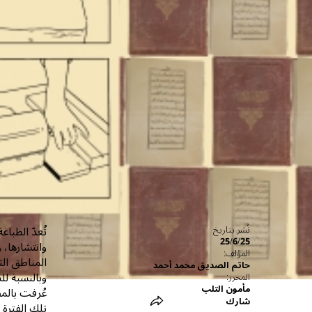
تُعدّ الطبا
نُشر بتاريخ
25/6/25
وانتشارها، 
المؤلف:
المناطق الث
حاتم الصديق محمد أحمد
المحرر:
مأمون التلب
عُرفت بالمط
شارك
تلك الفترة