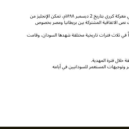
بعد أن بَسَطت القوات الإنجليزية سيطرتها على البلاد عقبَ هزيمتها لقوات المهدية في معركة كرري بتاريخ 2 ديسمبر ١٨٩٨م، تمكن الإنجليز من
ك نص الاتفاقية المشتركة بين بريطانيا ومصر بخصوص
هماً في ثلاث فترات تاريخية مختلفة شهدها السودان، وقامت
ة خلال فترة المهدية.
لك أوامر وتوجيهات المستعمر للسودانيين في أيامه