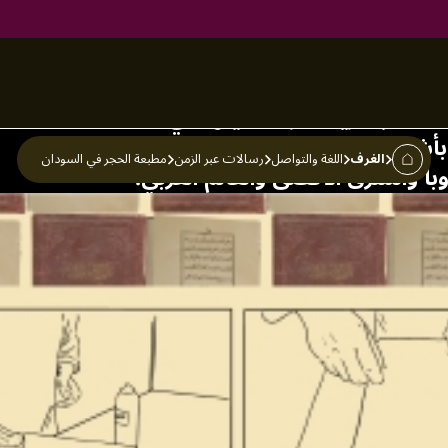
 في السودان
عات البشرية نظرًا لأهميتها في التقاط
أشكالها المختلفة بشكل كبير في نمو
الغرف
اللغة والتواصل
رسالات عبر الزمن
مطبعة الحجر في السودان
ا والشرق الأقصى والعالم العربي.