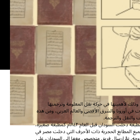
ه، وذلك لأهميتها في حركة نقل المعلومة وترجمتها
ات في أوروبا والشرق الأقصى والعالم العربي، ومن هذه
ف والنقل والترجمة.
وبالنسبة للسودان، فقد ارتبط دخول المطبعة بمصر خلال حكم محمد علي باشا، وأول مطبعة دخلت السودان قبل العام ١٨٤٢م كمطبعة صغيرة،
 لأن جميع المطابع الحجرية ذات الأحرف التي دخلت مصر في
 وجه، تمَّ إرسال فريق متخصص معها إلى السودان، على