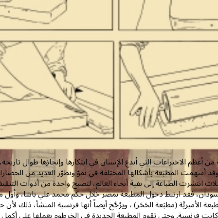
عة من أعظم الاختراعات التي أبدع الإنسان في ابتكارها وإنجازها طوال تاريخ
وقد أسهمت المطبعة بأشكالها المختلفة في نموّ وتطوّر العديد من الحضار
لاث انتشرت الطباعة إلى بقية أنحاء العالم، لتصبح واحدة من أدوات التثقي
بعة الأميريَّة (مطبَعة الحَجَر) ، ويرُجَّح أيضاً أنها فرنسية المنشأ، ذلك
 كانت فرنسية. وحتى تقوم المطبعة الجديدة في الخرطوم بعملها على أكمل