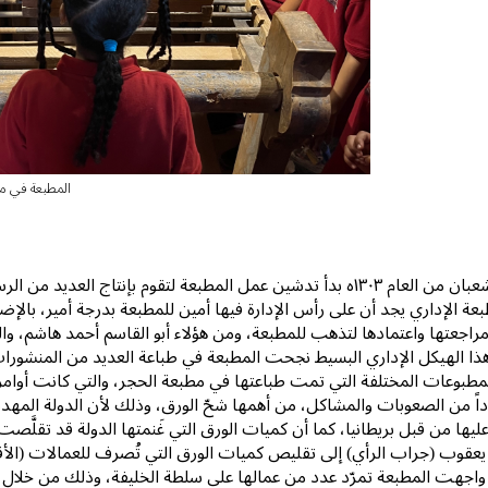
المطبعة في متحف بيت
وفي شهر شعبان من العام ١٣٠٣ه بدأ تدشين عمل المطبعة لتقوم بإنتاج ا
عة الإداري يجد أن على رأس الإدارة فيها أمين للمطبعة بدرجة أمير، بالإض
جعتها واعتمادها لتذهب للمطبعة، ومن هؤلاء أبو القاسم أحمد هاشم، والم
ذا الهيكل الإداري البسيط نجحت المطبعة في طباعة العديد من المنشورات 
مطبوعات المختلفة التي تمت طباعتها في مطبعة الحجر، والتي كانت أوامر طب
ً من الصعوبات والمشاكل، من أهمها شحّ الورق، وذلك لأن الدولة المهد
ها من قبل بريطانيا، كما أن كميات الورق التي غَنمتها الدولة قد تقلَّصت
يعقوب (جراب الرأي) إلى تقليص كميات الورق التي تُصرف للعمالات (الأقال
ي واجهت المطبعة تمرّد عدد من عمالها على سلطة الخليفة، وذلك من خلال إ