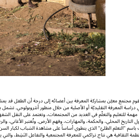
وم مجتمع معيّن بمشاركة المعرفة بين أعضائه إلى درجة أن الطفل قد يمتل
 دراسة المعرفة التقليديّة أو الأصلية من خلال منظور أنثروبولوجي. تش
همة للتعليم والتعلّم في العديد من المجتمعات، وتعتمد على النقل الشفهي
التاريخ المحلي، والحكمة، والمهارات، وفهم الأرض. وتُعتبر الأغاني، وا
باسم "التعلم الظليّ" الذي ينطوي أساساً على مشاهدة الشباب لكبار السن 
ظمة الثقافية هي نتاج تراكمي للمعرفة المجتمعية والتفاعل النَشِط، والتي ي