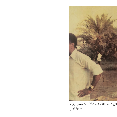
صورة من كتاب توتيت والنيل. تم النشر عام 2016. عرض جزيرة توتي خلال فيضانات عام 1988 © مركز توثيق
جزيرة توتي