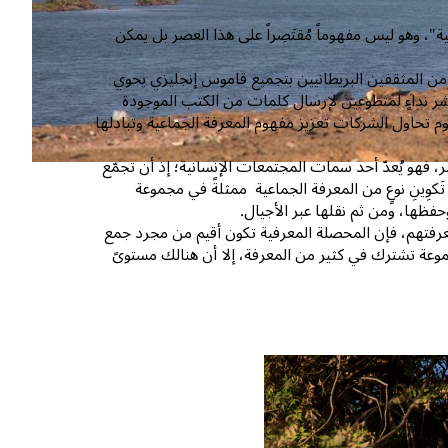
ة"، وهو ليس مفهوماً مُقتَصِراً على هذا العصر بل يمكن
قد كانت في عام ١٨٥٧، حيث قامت مجموعة من المثقفين البريطانيين بتجميع قاموس إنجليزي يحوي
 نداءٍ لمتطوعين لإرسال كلمات من الكتب الموجودة
وم تحاول الشركات تعزيز مفهوم المعرفة الجماعية وتبادلها
فهو يُعدّ أحد سمات المجتمعات الإنسانية؛ إذ أن تجمّع
كوِينِ نوعٍ من المعرفة الجماعية ممثلةً في مجموعة
حفظها، ومن ثم نقلها عبر الأجيال.
معرفتهم، فإن المحصلة المعرفية تكون أقيم من مجرد جمع
جموعة تشترك في كثير من المعرفة، إلا أن هنالك مستوىً