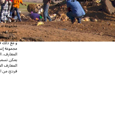
خالدة محمد نور
أطرافٍ أخر
شارك
تُعرَّف عمل
تتبّعه منذ 
مجموعة شام
بمكتباتِهم،
بين الموظف
و مع ذلك فإ
مجموعة إنسا
المعارف، ال
يمكن تسميته
المعارف الف
فرديّ من ال