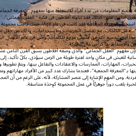
ى.
ية تجميع المعلومات من عدة أفراد للاستفادة منها بمفهوم "المعرفة الجماعي
القرن الثامن عشر، كذلك فقد تناوله أفلاطون في فكرة “ العقل الجماعي”.
و من أمثلة استخدام المعرفة الجماعية ف
لة من الكلمات، مع تفصيل التعريفات والاستخدامات، وذلك من خلال نشر
 مما أدى لتجميع أكثر من مليوني مرجع للكلمات. وحتى في عالم الأعمال الي
ين والاحتفاظ بها كرأس مال للشركة.
ن مفهوم "العقل الجماعي" والذي وصفه أفلاطون يسبق القرن الثامن عشر، 
نية للعيش في مكانٍ واحد لفترة طويلة من الزمن سيؤدي، بكلّ تأكيد، إلى تَ
خبرات، المهارات، الممارسات والاعتقادات والتفاعل بينها، ويتمّ تطويرها و
ا بـ"المعرفة الجمعية"، فعندما يشارك عدد كبير من الأفراد مهاراتهم و
ردية. ومن المهم الإشارة إلى عنصر المشاركة، لأنه، على الرغم من أن الم
خبرة يلعب دوراً جوهريَّاً في عمل المجموعة كوِحدَة متناسقة.