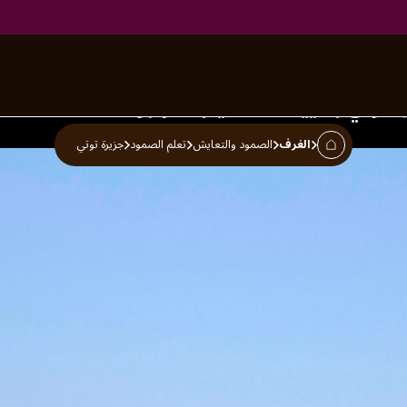
رة توتي بتكييف الأساليب لمواجهة
الغرف
الصمود والتعايش
تعلم الصمود
جزيرة توتي