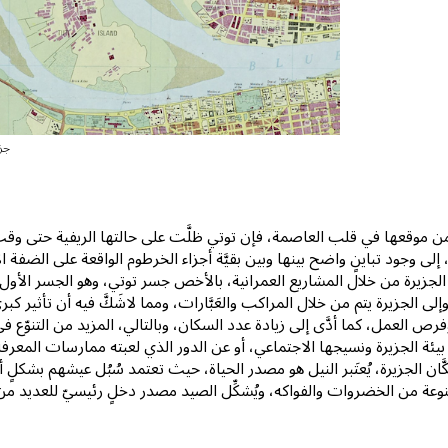
جزيرة ت
ن موقعها في قلب العاصمة، فإن توتي ظلَّت على حالتها الريفية حتى وقت ق
، إلى وجود تباينٍ واضح بينها وبين بقيَّة أجزاء الخرطوم الواقعة على الضفة 
الجزيرة من خلال المشاريع العمرانية، بالأخص جسر توتي، وهو الجسر الأول و
وإلى الجزيرة يتم من خلال المراكب والعَبَّارات، ومما لاشَكَّ فيه أن تأثير 
 العمل، كما أدَّى إلى زيادة عدد السكان، وبالتالي، المزيد من التنوّع في الت
يئة الجزيرة ونسيجها الاجتماعي، أو عن الدور الذي لعبته ممارسات المعرفة ا
َّان الجزيرة، يُعتَبر النيل هو مصدر الحياة، حيث تعتمد سُبُل عيشهم بشكلٍ 
وعة من الخضروات والفواكه، ويُشكِّل الصيد مصدر دخلٍ رئيسيّ للعديد من