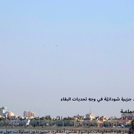
زيرة سُودانيَّة في وجهِ تحديات البقاء
جماعية
اء الاصطناعي، يُعرَّف مصطلح التعليم الآلي بأنه عمليّة يتم فيها تغذية أج
 تقوم هذه الأجهزة بالتعرّف على أنماط معينة مما يمكّنها من جلب إجابات 
مصدر هذه المعلومات موضوع نقاش أخلاقيّ؛ حيث تدور تساؤلات حول مص