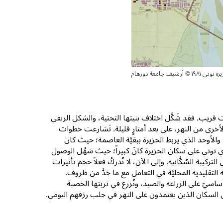
وتي ١٩٨١ © أرشيف جامعة دورهام
ريب. فقد شَكَّل اختلاف بنيتها التحتية، والشكل الريفي
الأخرى من النهر، على بعد أمتارٍ قليلة. تَسَارعت خطوات
الأوحد الذي يربط الجزيرة ببقيَّة العاصمة؛ حيث كان
كبري توتي على سكان الجزيرة كانَ كبيراً؛ حيث سَهُل الوصول
ركيبة السُكَّانية. وإلى الآن، لا نُدركُ فعلاً حجم تأثيرات
لتقليدية المحليَّة في التعامل مع ما جَدَّ من ظروف.
أساسيّ على الزراعة والصيد، وتُزرع في تربتها الخصبة
 السكان الذين يعتمدون على النهر في جلب رزقهم اليومي.