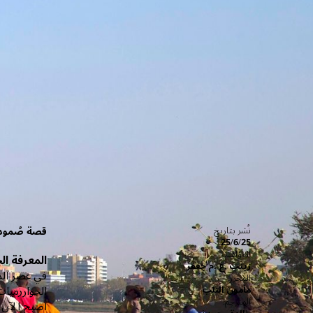
نُشر بتاريخ
قصة صُمود ج
25/6/25
المؤلف:
المعرفة ال
زينب .ع .م جعفر
في عصر الذك
المحرر:
الخوارزميات
مأمون التلب
المترجم:
أصبح الآن 