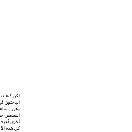
لكن كيف يق
الباحثون في
وهي وسيلة م
القصص حول 
أخرى تُعرف 
كل هذه الأن