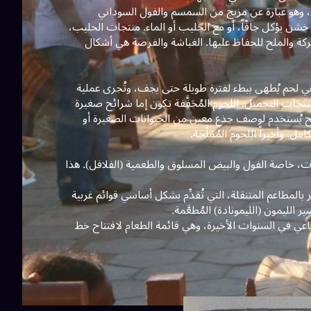
 وهو عبارة عن مزيج من السمسم والفول السوداني
ق خشن يؤكل جافّاً، أو مع الحليب أو الماء. منتجات الحليب،
ركة والملح للحفاظ عليها. الغباشة والفرصة هي أشكال
هي لحم يُطهى ببطء لفترة طويلة حتى يجف، وتُجرى عملية
َجَات التجميل. اللحوم المُجَفَّفة تكون إما شرائح صغيرة
 يُستخدم لوصف جذع معين من الحيوانات الصغيرة أو
ل. وأخيراً اللحوم المُمَلَّحة.
ات، خاصة الفول والبيض المسلوق والطعمية (الفلافل). هذا
بالمطاعم المتنقلة، التي تُقدِّم بشكل أساسي قوائم غربية
 الليمون (الليمونادة) المُطعَّمة.
عي في السنوات الأخيرة، وهي قائمة الطعام لافتتاح خط