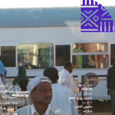
يُمكن النَظ
نُشر بتاريخ
25/6/25
فنظراً لارتف
المؤلف:
السودانية؛ 
زينب .ع .م جعفر
وقد طوَّرت ا
المترجم:
مأمون التلب
لا تزال هنا
شارك
هذه الحالة 