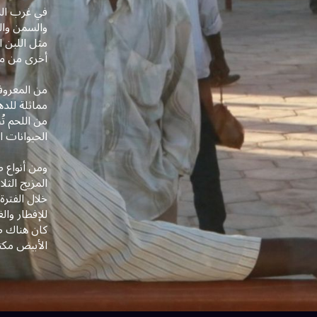
في غرب الس
والسمن والك
مثل اللبن ا
أخرى من م
من المعروف 
مماثلة للده
من اللحم ت
الحيوانات ال
ومن أنواع ط
المزيج الثل
خلال الفترة
للإفطار والغ
كان هناك ص
الأبيض مكتو