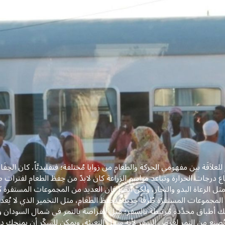
ر للعلاَقَة بين مفهومي الحركة والطعام من زوايا مُختلفة؛ فتقليديَّاً، كان 
اع درجات الحرارة وتباعد مواسم الزراعة كان لابدّ من حِفظ الطعام لفترات طويل
مثل الرعاة البدو والتجار، ولكن أيضاً فإن العديد من المجموعات المستقرة
لمجموعات المستقرّة طُرقاً جديدة لحفظ الطعام، مثل التخمير الذي لا يُعد شائع
لك أطباق محدَّدة مُرتبطة بالسفر؛ مثل القراصة بالتمر في شمال السودان 
يُصنع من التمر لغرض السفر لأنه سهل التعبئة، ويمكن للسكّر أن يمنحك د