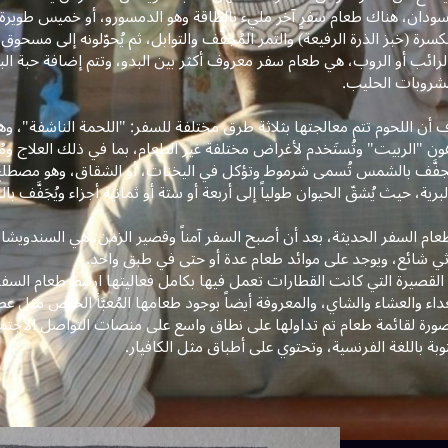
ودان، هناك طعام سفرٍ آخر مليء بالطاقة وهو الدمسورو، أو خميس طويرة،
سرة (خبز الذرة الرفيعة) والتمر المُجفَّف والتوابل، ثم يُحوّلونه إلى مسحو
لرائب أو الروب، هي طعام سفر معروف أكثر بين البدو، وتتم إضافة حبة الب
شروبات الحليب.
أن اللحوم تتم معالجتها بثلاثة طرق مختلفة للسفر: "اللحمة الناشفة"، و
ون "الربيت" وتُستَخدم لأغراض مختلفة غير الطعام، بما في ذلك العلاج ومُنت
ُجفَّف بالشمس تُسمى شرموط وتؤكل في اليخنات، أو الشقاق، وهو مصطلح
برية، حيث يُشقّ الحيوان طولياً إلى أربعة أو ستة أو ثمانية أجزاء ويُجَفَّف بالكام
عام السفر الحديثة، بعد أن أصبح السفر آمناً وقصير الزمن، هي السندويش
اثي شائع، ويوجد على موائد طعام عدة أو حتى في طبق واحد.
 القصيرة التي كانت القطارات تعمل فيها بكامل فعاليتها ارتبط طعام السفر 
داء والعشاء والشاي، والمعروفة أيضاً بوجود طعامها المُعبَّأ الخاص مثل عصير
ورة لقائمة طعام تم تداولها على نطاق واسع على منصات التواصل الاجتما
بة باللغة الفرنسية، وتحتوي على أطباق مثل الكافيار.