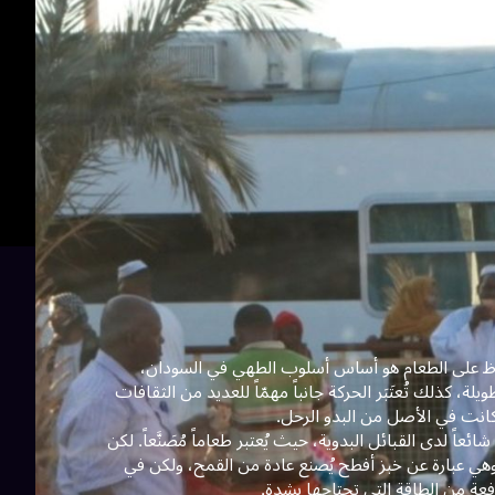
الحِفَاظ على الطعام هو أساس أسلوب الطهي في السودان،
ة، كذلك تُعتَبَر الحركة جانباً مهمّاً للعديد من الثقافات
 كانت في الأصل من البدو الرحل.
اً لدى القبائل البدوية، حيث يُعتبر طعاماً مُصَنَّعاً. لكن
وهي عبارة عن خبز أفطح يُصنع عادة من القمح، ولكن في
فعة من الطاقة التي تحتاجها بشدة.