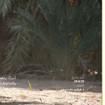
أحيانًا ترا
نُشر بتاريخ
25/6/25
والمتنوعة. 
المؤلف:
يقدم هذا ا
د.هيلين ملينسون
المحرر:
سارة النقر
الأغنية:
إبر
مأمون التلب