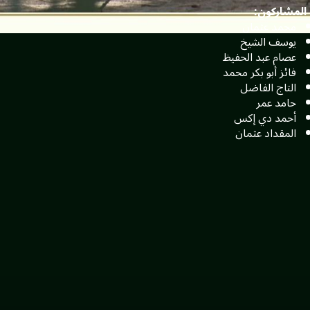
المشاركون:
محمد عثمان
يوسف الشيخ
عصام عبد الحفيظ
فائز أبو بكر محمد
التاج الفاضل
حامد عمر
أحمد دي إكس
المقداد عثمان