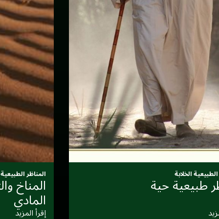
الطبيعية الخلابة
المناظر الطبيعية ا
ر طبيعية حية
المناخ والث
المادي
زيد
إقرأ المزيد