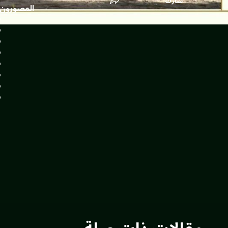
شارك
المصورون 