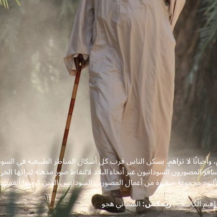
هم، وأحيانًا لا تراهم. يسكن الناس قرب كل أشكال المناظر الطبيعية في 
سافر المصورون السودانيون عبر أنحاء البلاد لالتقاط صور مذهلة لتراثها الحي
لألبوم مجموعة صغيرة من أعمال المصورين السودانيين الذين كرسوا أنفسه
اهيم الكاشف |
ريمكس:
السماني هجو