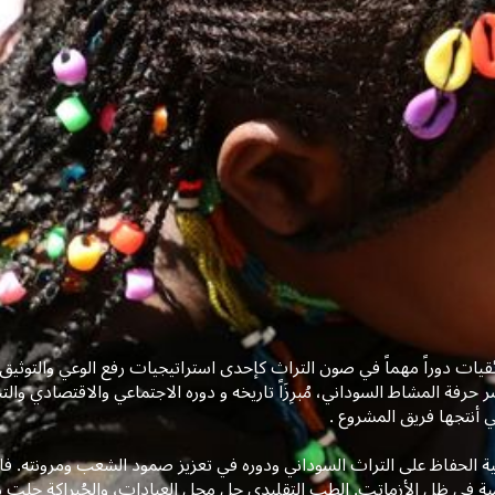
قيات دوراً مهماً في صون التراث كإحدى استراتيجيات رفع الوعي والتوثيق.
رفة المشاط السوداني، مُبرِزَاً تاريخه و دوره الاجتماعي والاقتصادي والتحديا
ي أنتجها فريق المشروع .
ية الحفاظ على التراث السوداني ودوره في تعزيز صمود الشعب ومرونته. ف
ية في ظل الأزماتت. الطب التقليدي حل محل العيادات، والجُبراكة حلت محل