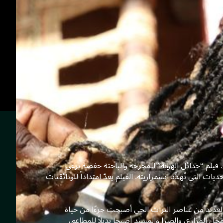
 فيلم “جدائل الهوية” للمخرجة والباحثة حفصة برعي
ت التي تُهدِّد استمراريته. الفيلم يعدّ امتداداً للوثائقيات
العديد من عناصر التراث الحي أصبحت جزءًا من حياة
 المزارع، والضرا والمسيد أصبحا بديلاً للمطاعم،