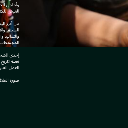
وأحاجي الح
العيش للكثي
‎من أبرز ال
السينما وال
والتقاليد و
المجتمعات ا
‎إحدى الشخص
قصة تاريخ ح
العمل الفن
صورة الغلا