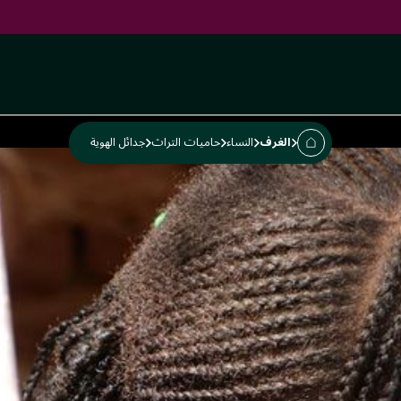
الغرف
النساء
حاميات التراث
جدائل الهوية