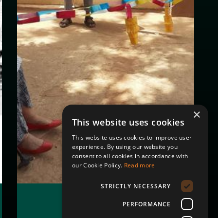
×
This website uses cookies
This website uses cookies to improve user
experience. By using our website you
consent to all cookies in accordance with
our Cookie Policy.
Read more
STRICTLY NECESSARY
حاميات التراث
غريزيلدا والأطفال
PERFORMANCE