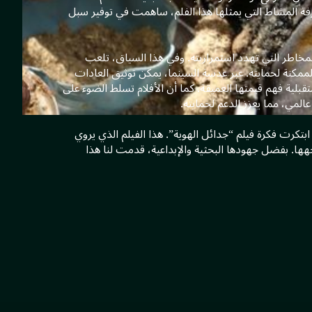
فة المشاط التي يمثلها هذا الفلم، ساهمت في توفير سبل
لمخاطر التي تهدد استمراريته. وفي هذا السياق، تلعب
 الممكنة لحمايته. عبر عدسة السينما، يمكن توثيق العادات
بلية فهم قيمتها العميقة. كما أن الأفلام تسلط الضوء على
لمي، مما يعزز الدعم لحمايته.
كرت فكرة فيلم “جدائل الهوية”. هذا الفيلم الذي يروي
هها. بفضل جهودها البحثية والإبداعية، قدمت لنا هذا