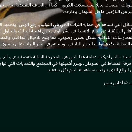
بوبات أصبحت بديلاً لمسلسلات الكرتون. كما أن الحرف التقليدية، مثل حر
ر من النازحين داخل السودان وخارجه.
وسائل التي تساهم في حماية التراث الحي هي التوثيق، رفع الوعي، وتحديد ا
أفلام الوثائقية دورًا بالغ الأهمية في نشر الوعي حول أهمية التراث والحلول
الممارسات الثقافية بشكل بصري وصوتي، مما يتيح للأجيال الحاضرة والمستق
لمحلية، تفتح أبواب الحوار الثقافي، وتساهم في نشر التراث على مستوى عا
يات التي أدركت عظمة هذا الدور هي المخرجة الشابة حفصة برعي، التي ابت
رفة المشاط في السودان، ويبرز أهميتها في المجتمع والتحديات التي تواج
ي الرائع الذي نترقب مشاهدته اليوم بكل شغف.
ف © أماني بشير