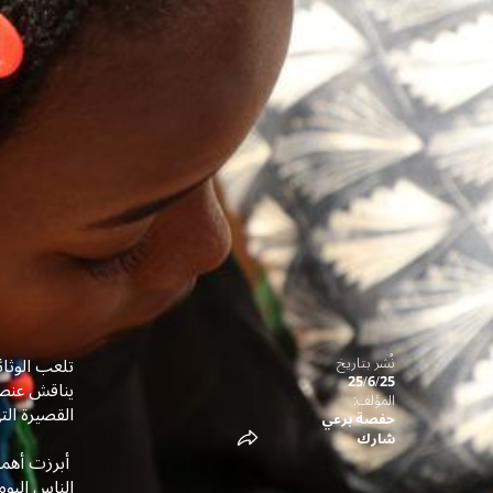
تلعب الوثائ
نُشر بتاريخ
25/6/25
يناقش عنصر ح
المؤلف:
القصيرة الت
حفصة برعي
شارك
‎ أبرزت أهم
الناس اليوم