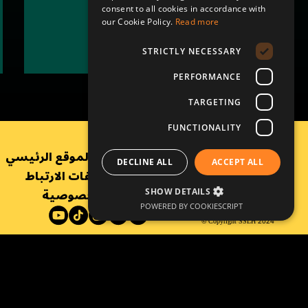
حاميات التراث
تحضيرات الزواج
consent to all cookies in accordance with
our Cookie Policy.
Read more
إقرأ المزيد
STRICTLY NECESSARY
PERFORMANCE
TARGETING
FUNCTIONALITY
العودة إلى الموقع الرئيسي
DECLINE ALL
ACCEPT ALL
سياسة ملفات الارتباط
سياسة الخصوصية
SHOW DETAILS
POWERED BY COOKIESCRIPT
©
Copyright SSLH 2024