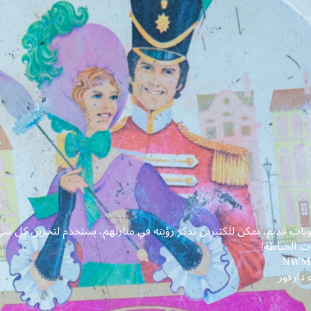
ت قديم، يمكن للكثيرين تذكر رؤيته في منازلهم، يستخدم لتخزين كل شيء 
ات الخياطة!
NWM-
دارفور