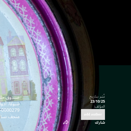
صندوق حلويا
نُشر بتاريخ
23/10/25
شيوعًا، أدو
المؤلف:
0000279
add author
متحف نساء 
شارك