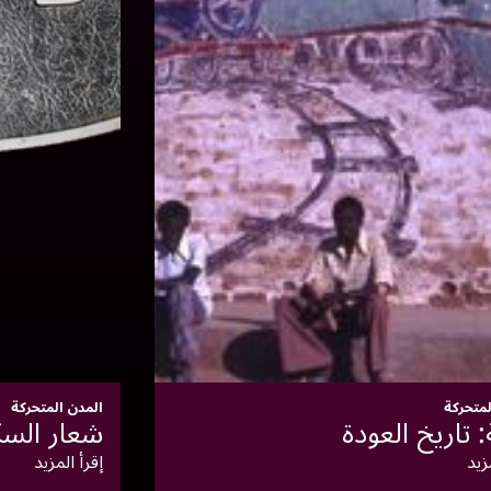
لمتحركة
المدن المتحركة
 تاريخ العودة
شعار السك
زيد
إقرأ المزيد