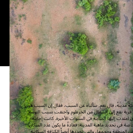
َّهُ مدينةً، قال نعم. سألناه عن السبب، فقال إن السبب هو
 قرية تقع إلى الشمال من الخرطوم واختفت بسبب التوسع
 امتدت إليها المدينة في السنوات الأخيرة. كانت إجابته
اصة في تحديد ماهية المدينة. فعادةً ما يكون عدد السكان
 المنطقة وحجمها، والتي تحددها أيضاً الكثافة السكانية