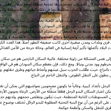
افية معينة لأن الخدمات يتم تحديدها لخدمة منطقة تجمع سكاني معين. ومع
توسع وتنمو وتتغير لأسباب مختلفة، بما في ذلك التغيرات الاجتماعية والس
إن أحداث عا
 شخص، أي ما يقرب من ربع سكان السودان بالكامل، وفقاً لتقديرات المنظم
 نحو عشرين مدينة عادية الحجم. إن استخدام المدينة كمقياس أمر بالغ ال
 قرى وبلدات ومدن صغيرة أخرى كانت ضعيفة التطور أصلاً. هذا العدد الك
د البلاد بأكملها بأكبر أزمة إنسانية في العالم، وحالة حرجة من الأمن الغذائ
إلى نفس المشكلة من زاوية مختلفة. غالبية السكان النازحين هم من سكان ا
لخرطوم وود مدني ونيالا. ومع ذلك، فإن معظم سكان السودان هم في الواقع
رت بالنزاع، حيث عطَّلت الحرب سبل عيشهم وأنماط حياتهم وطرق تنقلهم. ومع
 ينطوي على التنقل الطوعي، والتنقل الناجم عن النزاع.
 الرحل بأعداد كبيرة، وغالباً ما يكونون مصحوبين بمواشيهم التي يمكن أن
مكن اعتبار السكان البدو الرحل قِطَعَاً متنقِّلة من الأرض. الرعاة يجوبون 
ثل المستوطنات الثابتة المنتظمة، حيث يَنمُون ويتقلص حجمهم. ولديهم خدم
 على الرغم من أن نوع البنية التحتية المطلوبة للبدو الرحَّل تَختلف بوضوح 
طرق للتنقل والسكن وأنظمة حوكمة.