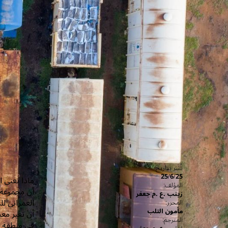
نُشر بتاريخ
25/6/25
ماذا تعني ا
المؤلف:
أن مجموعة 
زينب .ع .م جعفر
العمراني لل
المحرر:
مأمون التلب
أن تغير معي
المترجم:
في منطقة ما