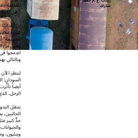
زينب .ع .م جعفر
لمنطقة جغر
شارك
أرض ثابتة ت
عشرة ملايين
الضخمة" أو
اندمجوا في
وبالتالي يهد
لننظر الآن 
السودان: ا
أيضاً تأثَّ
الرحل، الذي
يتنقل البدو
الحاليين، ي
حدٍّ كبير م
والحيوانات،
وبيئيون، و