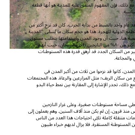
 ذلك، فإن المفهوم المتفق عليه للمدينة هو أنها قطعة
ياسية.
م ٢٠٢٣ في السودان قد غيَّرت قواعد اللعبة. بحلول أبريل/نيسان ٢٠٢٤ أي بعد عام واحد بالضبط من بداية الحرب، كان قد نزح أكثر من
ة الدولية للهجرة. هذا هو حجم سكان ما يُسمَّى "المدينة
أهمية هنا، حيث أن وجود المدن واستدامتها يتطلب مستوى
معين من البنية التحتية والقدرات والحوكمة وإنتاج الغذاء والخدمات الأساسية. لا يزال أكثر من ٨٠% من النازحين داخل السودان، حيث أنهم
بير من السكان الجدد قد أرهق قدرة هذه المستوطنات
ي والمجاعة.
لمدن، كانوا قد نزحوا من ثلاث من أكبر المدن في
 من سكان الريف؛ مثل المزارعين والرعاة. هذه المجتمعات
 ذلك، تجدر الإشارة إلى المقارنة بين نمط حياة البدو
 تغطي مساحة مستوطنات صغيرة. وعلى غرار النازحين
الأرض منذ قرون، إن لم يكن منذ آلاف السنين. وهم يعملون إلى
ات متنقلة كاملة تلبّي احتياجات هذا العدد من الناس
عن المستوطنة المستقرة. فلا يزال لديهم خبراء طبيون