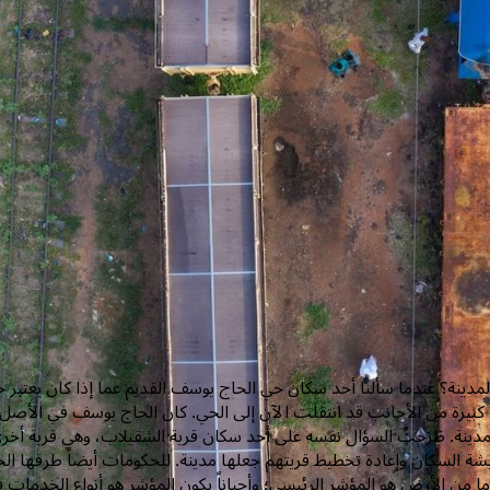
لمدينة؟ عندما سألنا أحد سكان حي الحاج يوسف القديم عما إذا كان يعتبر حي
كبيرة من الأجانب قد انتقلت الآن إلى الحي. كان الحاج يوسف في الأصل
مدينة. طَرَحتُ السؤال نفسه على أحد سكان قرية الشقيلاب، وهي قرية أخرى
شة السكان وإعادة تخطيط قريتهم جعلها مدينة. للحكومات أيضاً طرقها الخ
 من الأرض هو المؤشر الرئيسي؛ وأحياناً يكون المؤشر هو أنواع الخدمات في